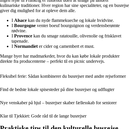
Ingen rejse til Frankrig er fuldendt uden at smage på landets
kulinariske traditioner. Hver region har sine specialiteter, og en busrejse
giver dig mulighed for at opleve dem alle.
I
Alsace
kan du nyde flammekueche og lokale hvidvine.
I
Bourgogne
venter boeuf bourguignon og verdensberømte
rødvine.
I
Provence
kan du smage ratatouille, olivenolie og frisklavet
tapenade.
I
Normandiet
er cider og camembert et must.
Mange byer har madmarkeder, hvor du kan købe lokale produkter
direkte fra producenterne – perfekt til en picnic undervejs.
Fleksibel ferie: Sådan kombinerer du busrejser med andre rejseformer
Find de bedste lokale spisesteder på dine busrejser og udflugter
Nye venskaber på hjul – busrejser skaber fællesskab for seniorer
Klar til Tjekkiet: Gode råd til de lange busrejser
Praktiske tips til den kulturelle busrejse