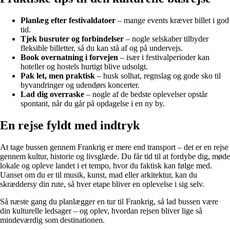
Planlæg efter festivaldatoer
– mange events kræver billet i god
tid.
Tjek busruter og forbindelser
– nogle selskaber tilbyder
fleksible billetter, så du kan stå af og på undervejs.
Book overnatning i forvejen
– især i festivalperioder kan
hoteller og hostels hurtigt blive udsolgt.
Pak let, men praktisk
– husk solhat, regnslag og gode sko til
byvandringer og udendørs koncerter.
Lad dig overraske
– nogle af de bedste oplevelser opstår
spontant, når du går på opdagelse i en ny by.
En rejse fyldt med indtryk
At tage bussen gennem Frankrig er mere end transport – det er en rejse
gennem kultur, historie og livsglæde. Du får tid til at fordybe dig, møde
lokale og opleve landet i et tempo, hvor du faktisk kan følge med.
Uanset om du er til musik, kunst, mad eller arkitektur, kan du
skræddersy din rute, så hver etape bliver en oplevelse i sig selv.
Så næste gang du planlægger en tur til Frankrig, så lad bussen være
din kulturelle ledsager – og oplev, hvordan rejsen bliver lige så
mindeværdig som destinationen.