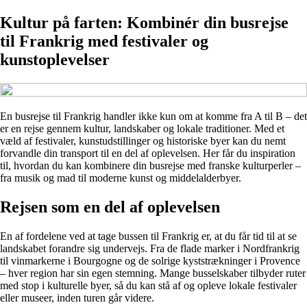
Kultur på farten: Kombinér din busrejse
til Frankrig med festivaler og
kunstoplevelser
En busrejse til Frankrig handler ikke kun om at komme fra A til B – det
er en rejse gennem kultur, landskaber og lokale traditioner. Med et
væld af festivaler, kunstudstillinger og historiske byer kan du nemt
forvandle din transport til en del af oplevelsen. Her får du inspiration
til, hvordan du kan kombinere din busrejse med franske kulturperler –
fra musik og mad til moderne kunst og middelalderbyer.
Rejsen som en del af oplevelsen
En af fordelene ved at tage bussen til Frankrig er, at du får tid til at se
landskabet forandre sig undervejs. Fra de flade marker i Nordfrankrig
til vinmarkerne i Bourgogne og de solrige kyststrækninger i Provence
– hver region har sin egen stemning. Mange busselskaber tilbyder ruter
med stop i kulturelle byer, så du kan stå af og opleve lokale festivaler
eller museer, inden turen går videre.