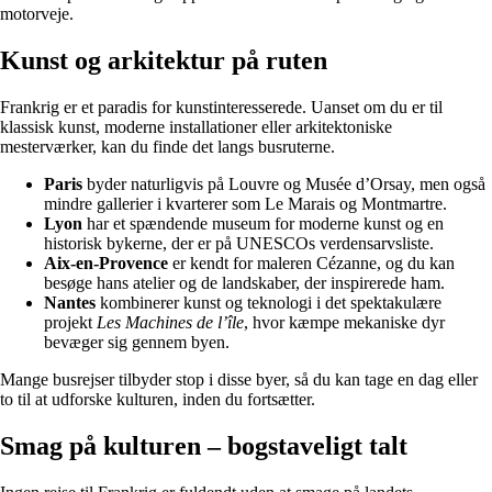
motorveje.
Kunst og arkitektur på ruten
Frankrig er et paradis for kunstinteresserede. Uanset om du er til
klassisk kunst, moderne installationer eller arkitektoniske
mesterværker, kan du finde det langs busruterne.
Paris
byder naturligvis på Louvre og Musée d’Orsay, men også
mindre gallerier i kvarterer som Le Marais og Montmartre.
Lyon
har et spændende museum for moderne kunst og en
historisk bykerne, der er på UNESCOs verdensarvsliste.
Aix-en-Provence
er kendt for maleren Cézanne, og du kan
besøge hans atelier og de landskaber, der inspirerede ham.
Nantes
kombinerer kunst og teknologi i det spektakulære
projekt
Les Machines de l’île
, hvor kæmpe mekaniske dyr
bevæger sig gennem byen.
Mange busrejser tilbyder stop i disse byer, så du kan tage en dag eller
to til at udforske kulturen, inden du fortsætter.
Smag på kulturen – bogstaveligt talt