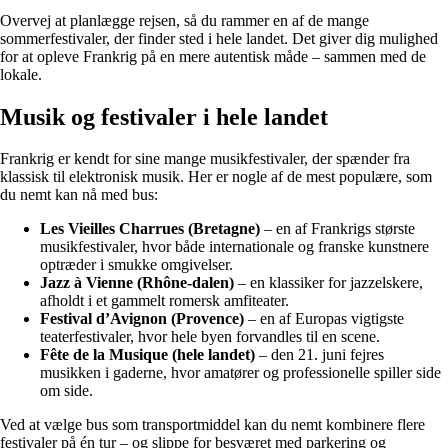
Overvej at planlægge rejsen, så du rammer en af de mange
sommerfestivaler, der finder sted i hele landet. Det giver dig mulighed
for at opleve Frankrig på en mere autentisk måde – sammen med de
lokale.
Musik og festivaler i hele landet
Frankrig er kendt for sine mange musikfestivaler, der spænder fra
klassisk til elektronisk musik. Her er nogle af de mest populære, som
du nemt kan nå med bus:
Les Vieilles Charrues (Bretagne)
– en af Frankrigs største
musikfestivaler, hvor både internationale og franske kunstnere
optræder i smukke omgivelser.
Jazz à Vienne (Rhône-dalen)
– en klassiker for jazzelskere,
afholdt i et gammelt romersk amfiteater.
Festival d’Avignon (Provence)
– en af Europas vigtigste
teaterfestivaler, hvor hele byen forvandles til en scene.
Fête de la Musique (hele landet)
– den 21. juni fejres
musikken i gaderne, hvor amatører og professionelle spiller side
om side.
Ved at vælge bus som transportmiddel kan du nemt kombinere flere
festivaler på én tur – og slippe for besværet med parkering og