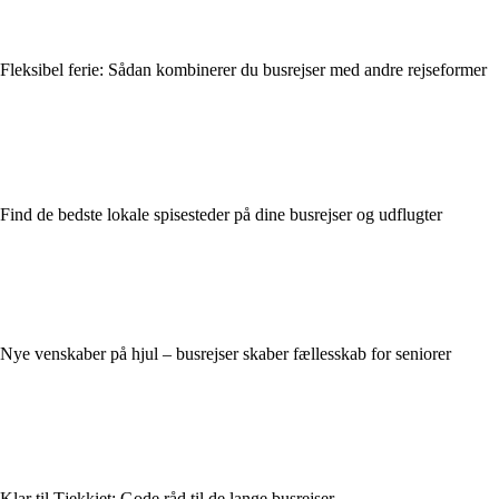
Fleksibel ferie: Sådan kombinerer du busrejser med andre rejseformer
Find de bedste lokale spisesteder på dine busrejser og udflugter
Nye venskaber på hjul – busrejser skaber fællesskab for seniorer
Klar til Tjekkiet: Gode råd til de lange busrejser