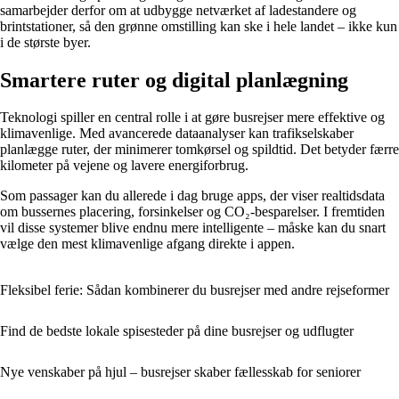
samarbejder derfor om at udbygge netværket af ladestandere og
brintstationer, så den grønne omstilling kan ske i hele landet – ikke kun
i de største byer.
Smartere ruter og digital planlægning
Teknologi spiller en central rolle i at gøre busrejser mere effektive og
klimavenlige. Med avancerede dataanalyser kan trafikselskaber
planlægge ruter, der minimerer tomkørsel og spildtid. Det betyder færre
kilometer på vejene og lavere energiforbrug.
Som passager kan du allerede i dag bruge apps, der viser realtidsdata
om bussernes placering, forsinkelser og CO₂-besparelser. I fremtiden
vil disse systemer blive endnu mere intelligente – måske kan du snart
vælge den mest klimavenlige afgang direkte i appen.
Fleksibel ferie: Sådan kombinerer du busrejser med andre rejseformer
Find de bedste lokale spisesteder på dine busrejser og udflugter
Nye venskaber på hjul – busrejser skaber fællesskab for seniorer