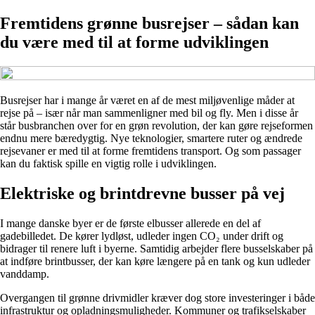
Fremtidens grønne busrejser – sådan kan
du være med til at forme udviklingen
Busrejser har i mange år været en af de mest miljøvenlige måder at
rejse på – især når man sammenligner med bil og fly. Men i disse år
står busbranchen over for en grøn revolution, der kan gøre rejseformen
endnu mere bæredygtig. Nye teknologier, smartere ruter og ændrede
rejsevaner er med til at forme fremtidens transport. Og som passager
kan du faktisk spille en vigtig rolle i udviklingen.
Elektriske og brintdrevne busser på vej
I mange danske byer er de første elbusser allerede en del af
gadebilledet. De kører lydløst, udleder ingen CO₂ under drift og
bidrager til renere luft i byerne. Samtidig arbejder flere busselskaber på
at indføre brintbusser, der kan køre længere på en tank og kun udleder
vanddamp.
Overgangen til grønne drivmidler kræver dog store investeringer i både
infrastruktur og opladningsmuligheder. Kommuner og trafikselskaber