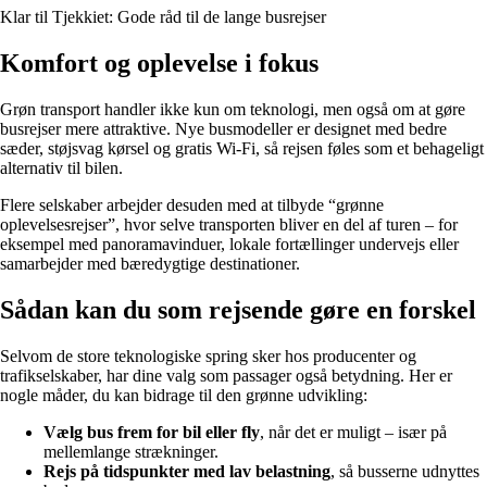
Klar til Tjekkiet: Gode råd til de lange busrejser
Komfort og oplevelse i fokus
Grøn transport handler ikke kun om teknologi, men også om at gøre
busrejser mere attraktive. Nye busmodeller er designet med bedre
sæder, støjsvag kørsel og gratis Wi-Fi, så rejsen føles som et behageligt
alternativ til bilen.
Flere selskaber arbejder desuden med at tilbyde “grønne
oplevelsesrejser”, hvor selve transporten bliver en del af turen – for
eksempel med panoramavinduer, lokale fortællinger undervejs eller
samarbejder med bæredygtige destinationer.
Sådan kan du som rejsende gøre en forskel
Selvom de store teknologiske spring sker hos producenter og
trafikselskaber, har dine valg som passager også betydning. Her er
nogle måder, du kan bidrage til den grønne udvikling:
Vælg bus frem for bil eller fly
, når det er muligt – især på
mellemlange strækninger.
Rejs på tidspunkter med lav belastning
, så busserne udnyttes