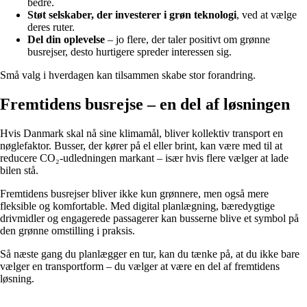
bedre.
Støt selskaber, der investerer i grøn teknologi
, ved at vælge
deres ruter.
Del din oplevelse
– jo flere, der taler positivt om grønne
busrejser, desto hurtigere spreder interessen sig.
Små valg i hverdagen kan tilsammen skabe stor forandring.
Fremtidens busrejse – en del af løsningen
Hvis Danmark skal nå sine klimamål, bliver kollektiv transport en
nøglefaktor. Busser, der kører på el eller brint, kan være med til at
reducere CO₂-udledningen markant – især hvis flere vælger at lade
bilen stå.
Fremtidens busrejser bliver ikke kun grønnere, men også mere
fleksible og komfortable. Med digital planlægning, bæredygtige
drivmidler og engagerede passagerer kan busserne blive et symbol på
den grønne omstilling i praksis.
Så næste gang du planlægger en tur, kan du tænke på, at du ikke bare
vælger en transportform – du vælger at være en del af fremtidens
løsning.