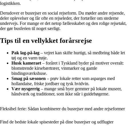
logistikken.
Derudover er busrejser en social rejseform. Du møder andre rejsende,
deler oplevelser og får ofte en rejseleder, der fortæller om stederne
undervejs. For mange er det netop fællesskabet og den rolige rejsetakt,
der gør busferien til noget særligt.
Tips til en vellykket forårsrejse
Pak lag-på-lag
– vejret kan skifte hurtigt, så medbring både let
tøj og en varm trøje.
Husk kameraet
– foråret i Tyskland byder på motiver overalt:
blomstrende kirsebærtræer, vinmarker og gamle
bindingsværkshuse.
Smag på sæsonen
– prøv lokale retter som asparges med
hollandaise, friske jordbær og tysk hvidvin.
Vær nysgerrig
– mange små byer gemmer på lokale museer,
håndværk og traditioner, som ikke står i guidebøgerne.
Fleksibel ferie: Sådan kombinerer du busrejser med andre rejseformer
Find de bedste lokale spisesteder på dine busrejser og udflugter