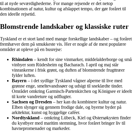
til at nyde seværdighederne. For mange rejsende er det netop
kombinationen af natur, kultur og afslappet tempo, der gør foråret til
den ideelle rejsetid.
Blomstrende landskaber og klassiske ruter
Tyskland er et stort land med mange forskellige landskaber – og foråret
fremhæver dem på smukkeste vis. Her er nogle af de mest populære
områder at opleve på en busrejse:
Rhindalen
– kendt for sine vinmarker, middelalderborge og små
vinbyer som Rüdesheim og Bacharach. I april og maj står
vinrankerne i frisk grønt, og duften af blomstrende frugttræer
fylder luften.
Bayern
– i det sydlige Tyskland vågner alperne til live med
grønne enge, smeltevandssøer og udsigt til sneklædte tinder.
Området omkring Garmisch-Partenkirchen og Königsee er ideelt
til korte vandreture og udflugter.
Sachsen og Dresden
– her kan du kombinere kultur og natur.
Elben slynger sig gennem frodige dale, og byerne byder på
arkitektur, kunst og hyggelige caféer.
Nordtyskland
– omkring Lübeck, Kiel og Østersøkysten finder
du kystbyer med maritim stemning, hvor foråret bringer liv til
havnepromenader og markeder.