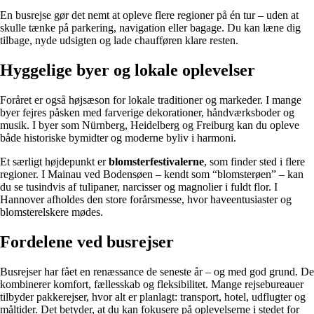
En busrejse gør det nemt at opleve flere regioner på én tur – uden at
skulle tænke på parkering, navigation eller bagage. Du kan læne dig
tilbage, nyde udsigten og lade chaufføren klare resten.
Hyggelige byer og lokale oplevelser
Foråret er også højsæson for lokale traditioner og markeder. I mange
byer fejres påsken med farverige dekorationer, håndværksboder og
musik. I byer som Nürnberg, Heidelberg og Freiburg kan du opleve
både historiske bymidter og moderne byliv i harmoni.
Et særligt højdepunkt er
blomsterfestivalerne
, som finder sted i flere
regioner. I Mainau ved Bodensøen – kendt som “blomsterøen” – kan
du se tusindvis af tulipaner, narcisser og magnolier i fuldt flor. I
Hannover afholdes den store forårsmesse, hvor haveentusiaster og
blomsterelskere mødes.
Fordelene ved busrejser
Busrejser har fået en renæssance de seneste år – og med god grund. De
kombinerer komfort, fællesskab og fleksibilitet. Mange rejsebureauer
tilbyder pakkerejser, hvor alt er planlagt: transport, hotel, udflugter og
måltider. Det betyder, at du kan fokusere på oplevelserne i stedet for