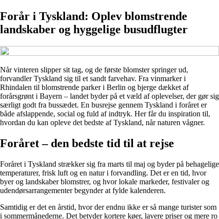
Forår i Tyskland: Oplev blomstrende
landskaber og hyggelige busudflugter
Når vinteren slipper sit tag, og de første blomster springer ud,
forvandler Tyskland sig til et sandt farvehav. Fra vinmarker i
Rhindalen til blomstrende parker i Berlin og bjerge dækket af
forårsgrønt i Bayern – landet byder på et væld af oplevelser, der gør sig
særligt godt fra bussædet. En busrejse gennem Tyskland i foråret er
både afslappende, social og fuld af indtryk. Her får du inspiration til,
hvordan du kan opleve det bedste af Tyskland, når naturen vågner.
Foråret – den bedste tid til at rejse
Foråret i Tyskland strækker sig fra marts til maj og byder på behagelige
temperaturer, frisk luft og en natur i forvandling. Det er en tid, hvor
byer og landskaber blomstrer, og hvor lokale markeder, festivaler og
udendørsarrangementer begynder at fylde kalenderen.
Samtidig er det en årstid, hvor der endnu ikke er så mange turister som
i sommermånederne. Det betyder kortere køer, lavere priser og mere ro